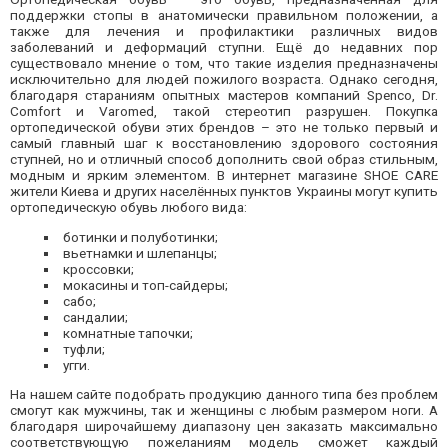
поддержки стопы в анатомически правильном положении, а
также для лечения и профилактики различных видов
заболеваний и деформаций ступни. Ещё до недавних пор
существовало мнение о том, что такие изделия предназначены
исключительно для людей пожилого возраста. Однако сегодня,
благодаря стараниям опытных мастеров компаний Spenco, Dr.
Comfort и Varomed, такой стереотип разрушен. Покупка
ортопедической обуви этих брендов – это не только первый и
самый главный шаг к восстановлению здорового состояния
ступней, но и отличный способ дополнить свой образ стильным,
модным и ярким элементом. В интернет магазине SHOE CARE
жители Киева и других населённых пунктов Украины могут купить
ортопедическую обувь любого вида:
ботинки и полуботинки;
вьетнамки и шлепанцы;
кроссовки;
мокасины и топ-сайдеры;
сабо;
сандалии;
комнатные тапочки;
туфли;
угги.
На нашем сайте подобрать продукцию данного типа без проблем
смогут как мужчины, так и женщины с любым размером ноги. А
благодаря широчайшему диапазону цен заказать максимально
соответствующую пожеланиям модель сможет каждый