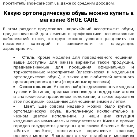
посетитель shoe-care.com.ua, даже со средним доходом.
Какую ортопедическую обувь можно купить в
магазине SHOE CARE
В этом разделе представлен широчайший ассортимент обуви,
предназначенной для лечения и профилактики всевозможных
заболеваний стопы, которую можно условно разделить на
несколько категорий в зависимости от следующих
характеристик:
Стиль.
Кроме моделей для повседневного ношения
выше доступны для заказа варианты такой продукции,
предназначенные для посещения официальных и
торжественных мероприятий (классическая и модельная
ортопедическая обувь), а также для любителей активного
времяпрепровождения (спортивные кроссовки).
Сезон ношения.
У нас вы найдёте демисезонные модели
туфель и ботинок, предназначенные для поддержки стопы
в анатомически правильном положении, а также варианты
этой продукции, созданные для ношения зимой и летом.
Цвет.
Ещё совсем недавно можно было купить
ортопедическую обувь, выполненную исключительно в
чёрном цветом исполнении. В наши дни ситуация
кардинально изменилась и покупателям из Киева и прочих
городов государства доступны для заказа бежевые, белые,
жёлтые, зелёные, золотистые, коричневые, красные,
розовые модели. Благодаря этому, подобрать мокасины