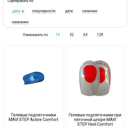
Сортировать по:
цене
популярности
дате
наличию
названию
16
32
64
128
Показывать по:
Гелевые подпяточники
Гелевые подпяточники при
MAVI STEP Active Comfort
пяточной шпоре MAVI
STEP Heel Comfort