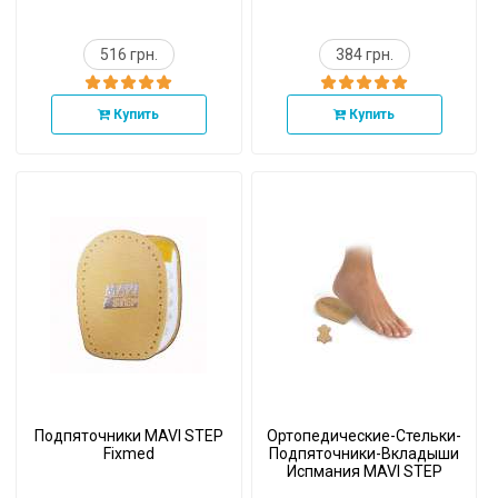
516 грн.
384 грн.
Купить
Купить
Подпяточники MAVI STEP
Ортопедические-Cтельки-
Fixmed
Подпяточники-Вкладыши
Испмания MAVI STEP
Fixmed