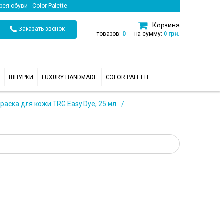
рея обуви
Color Palette
Корзина
Заказать звонок
товаров:
0
на сумму:
0 грн.
И
ШНУРКИ
LUXURY HANDMADE
COLOR PALETTE
раска для кожи TRG Easy Dye, 25 мл
ю