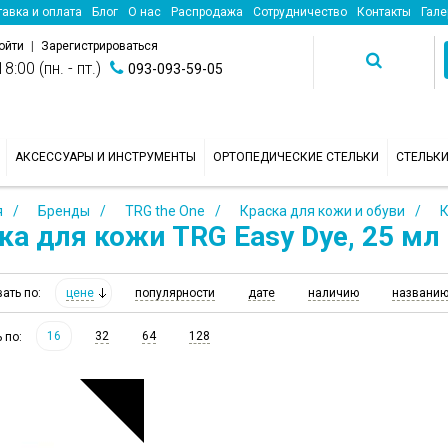
авка и оплата
Блог
О нас
Распродажа
Сотрудничество
Контакты
Гале
ойти
|
Зарегистрироваться
8:00 (пн. - пт.)
093-093-59-05
АКСЕССУАРЫ И ИНСТРУМЕНТЫ
ОРТОПЕДИЧЕСКИЕ СТЕЛЬКИ
СТЕЛЬК
я
Бренды
TRG the One
Краска для кожи и обуви
К
ка для кожи TRG Easy Dye, 25 мл
цене
популярности
дате
наличию
названи
вать по:
16
32
64
128
ь по: