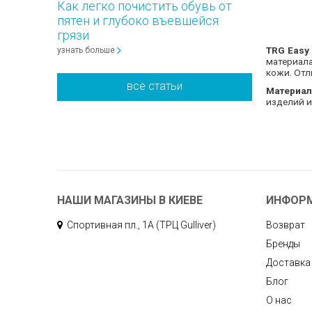
Как легко почистить обувь от
пятен и глубоко въевшейся
грязи
TRG Easy
узнать больше
материала
кожи. Отл
все статьи
Материал
изделий и
НАШИ МАГАЗИНЫ В КИЕВЕ
ИНФОР
Спортивная пл., 1А (ТРЦ Gulliver)
Возврат
Бренды
Доставка
Блог
О нас